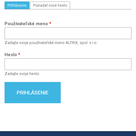
PRIMÁRNE KARTY
Prihlásenie
(aktívna karta)
Požiadať nové heslo
Používateľské meno
*
Zadajte svoje používateľské meno ALTRIX, spol. s r.o.
Heslo
*
Zadajte svoje heslo.