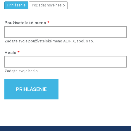
PRIMÁRNE KARTY
Prihlásenie
(aktívna karta)
Požiadať nové heslo
Používateľské meno
*
Zadajte svoje používateľské meno ALTRIX, spol. s r.o.
Heslo
*
Zadajte svoje heslo.